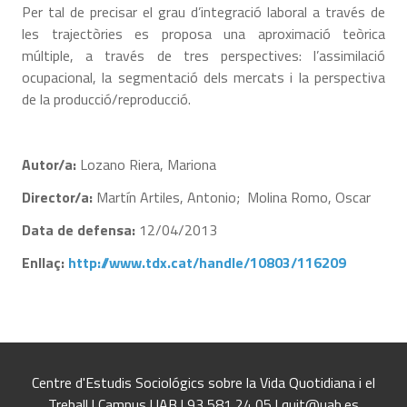
Per tal de precisar el grau d’integració laboral a través de
les trajectòries es proposa una aproximació teòrica
múltiple, a través de tres perspectives: l’assimilació
ocupacional, la segmentació dels mercats i la perspectiva
de la producció/reproducció.
Autor/a:
Lozano Riera, Mariona
Director/a:
Martín Artiles, Antonio; Molina Romo, Oscar
Data de defensa:
12/04/2013
Enllaç:
http://www.tdx.cat/handle/10803/116209
Centre d'Estudis Sociológics sobre la Vida Quotidiana i el
Treball | Campus UAB | 93 581 24 05 | quit@uab.es