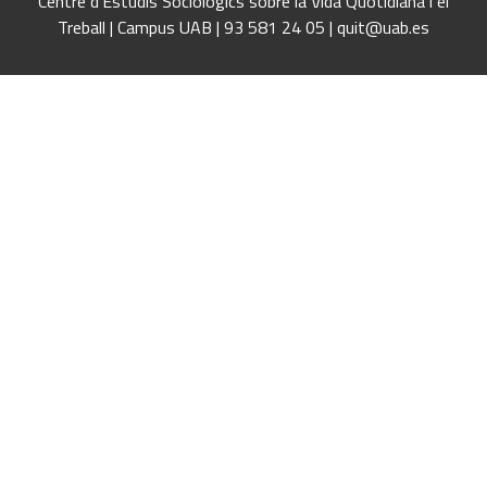
Centre d'Estudis Sociológics sobre la Vida Quotidiana i el
Treball | Campus UAB | 93 581 24 05 | quit@uab.es