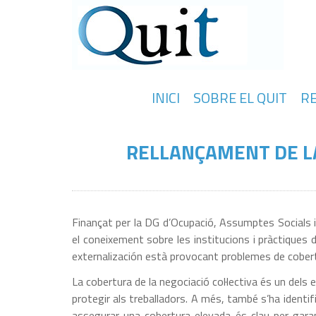
INICI
SOBRE EL QUIT
R
RELLANÇAMENT DE LA
Finançat per la DG d’Ocupació, Assumptes Socials i 
el coneixement sobre les institucions i pràctiques 
externalización està provocant problemes de cobertur
La cobertura de la negociació col·lectiva és un dels
protegir als treballadors. A més, també s’ha identifi
assegurar una cobertura elevada és clau per garant