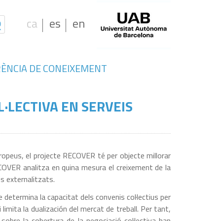
ca
es
en
ÈNCIA DE CONEIXEMENT
·LECTIVA EN SERVEIS
uropeus, el projecte RECOVER té per objecte millorar
RECOVER analitza en quina mesura el creixement de la
s externalitzats.
 determina la capacitat dels convenis col·lectius per
limita la dualización del mercat de treball. Per tant,
sobre la cobertura de la negociació col·lectiva han