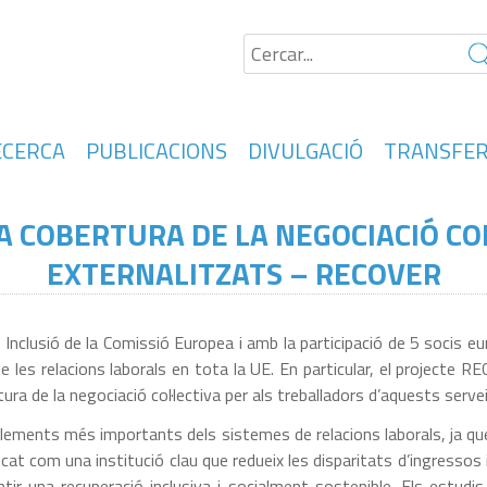
ECERCA
PUBLICACIONS
DIVULGACIÓ
TRANSFER
 COBERTURA DE LA NEGOCIACIÓ COL
EXTERNALITZATS – RECOVER
Inclusió de la Comissió Europea i amb la participació de 5 socis e
de les relacions laborals en tota la UE. En particular, el projecte 
a de la negociació col·lectiva per als treballadors d’aquests servei
 elements més importants dels sistemes de relacions laborals, ja que
cat com una institució clau que redueix les disparitats d’ingressos i 
ir una recuperació inclusiva i socialment sostenible. Els estudis 