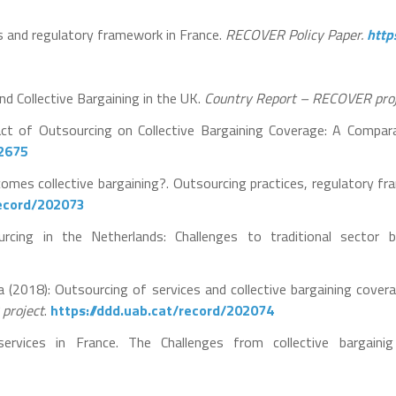
s and regulatory framework in France.
RECOVER Policy Paper.
http
nd Collective Bargaining in the UK.
Country Report – RECOVER pro
act of Outsourcing on Collective Bargaining Coverage: A Compara
02675
comes collective bargaining?. Outsourcing practices, regulatory f
record/202073
rcing in the Netherlands: Challenges to traditional sector 
 (2018): Outsourcing of services and collective bargaining coverage
project
.
https://ddd.uab.cat/record/202074
services in France. The Challenges from collective bargain