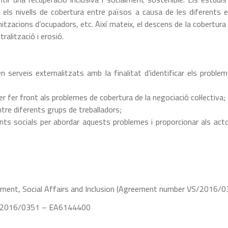
en els nivells de cobertura entre països a causa de les diferents es
nitzacions d’ocupadors, etc. Així mateix, el descens de la cobertura 
alització i erosió.
 en serveis externalitzats amb la finalitat d’identificar els prob
er fer front als problemes de cobertura de la negociació col·lectiva;
ntre diferents grups de treballadors;
ts socials per abordar aquests problemes i proporcionar als acto
nt, Social Affairs and Inclusion (Agreement number VS/2016/0
/2016/0351 – EA6144400