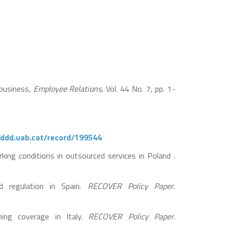
 business,
Employee Relations
, Vol. 44 No. 7, pp. 1-
//ddd.uab.cat/record/199544
king conditions in outsourced services in Poland .
nd regulation in Spain.
RECOVER Policy Paper
.
ining coverage in Italy.
RECOVER Policy Paper
.