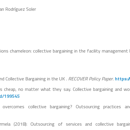
oan Rodríguez Soler
ations chameleon: collective bargaining in the facility management
nd Collective Bargaining in the UK .
RECOVER Policy Paper
.
https:
s cheap, no matter what they say. Collective bargaining and wor
rd/199545
 overcomes collective bargaining? Outsourcing practices a
armela (2018): Outsourcing of services and collective barga