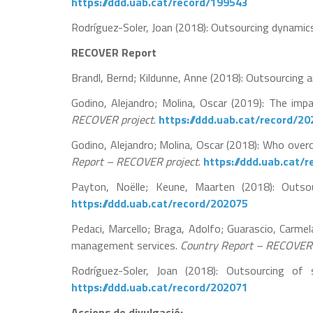
https://ddd.uab.cat/record/199543
Rodríguez-Soler, Joan (2018): Outsourcing dynamic
RECOVER Report
Brandl, Bernd; Kildunne, Anne (2018): Outsourcing a
Godino, Alejandro; Molina, Oscar (2019): The imp
RECOVER project
.
https://ddd.uab.cat/record/2
Godino, Alejandro; Molina, Oscar (2018): Who over
Report – RECOVER project
.
https://ddd.uab.cat/
Payton, Noëlle; Keune, Maarten (2018): Outsou
https://ddd.uab.cat/record/202075
Pedaci, Marcello; Braga, Adolfo; Guarascio, Carmela
management services.
Country Report – RECOVER 
Rodríguez-Soler, Joan (2018): Outsourcing of 
https://ddd.uab.cat/record/202071
Accions de divulgació: