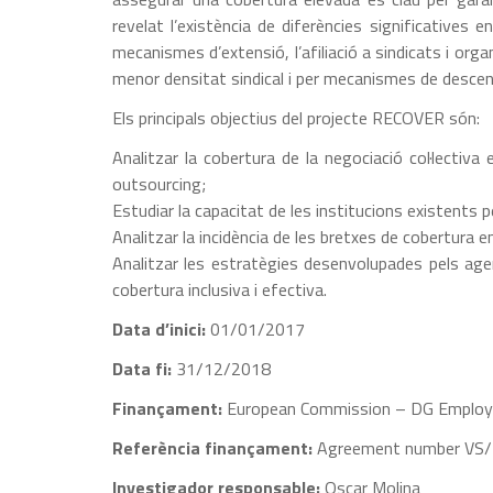
revelat l’existència de diferències significatives 
mecanismes d’extensió, l’afiliació a sindicats i orga
menor densitat sindical i per mecanismes de descentr
Els principals objectius del projecte RECOVER són:
Analitzar la cobertura de la negociació col·lectiva
outsourcing;
Estudiar la capacitat de les institucions existents p
Analitzar la incidència de les bretxes de cobertura e
Analitzar les estratègies desenvolupades pels agen
cobertura inclusiva i efectiva.
Data d’inici:
01/01/2017
Data fi:
31/12/2018
Finançament:
European Commission – DG Employme
Referència finançament:
Agreement number VS
Investigador responsable:
Oscar Molina