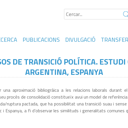
ECERCA
PUBLICACIONS
DIVULGACIÓ
TRANSFER
OS DE TRANSICIÓ POLÍTICA. ESTUD
ARGENTINA, ESPANYA
r una aproximació bibliográica a les relacions laborals durant 
el seu procés de consolidació constitueïx avui un model de referènc
da/ruptura pactada, que ha possibilitat una transició suau i sens
c i Espanya, a fi d’observar les similituds i generalitats comune