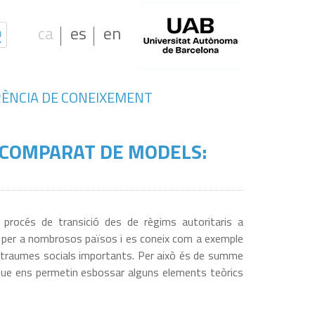
ca
es
en
ÈNCIA DE CONEIXEMENT
I COMPARAT DE MODELS:
el procés de transició des de règims autoritaris a
ia per a nombrosos països i es coneix com a exemple
e traumes socials importants. Per això és de summe
s que ens permetin esbossar alguns elements teòrics