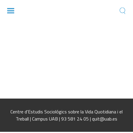
Trayectorias laborales, género e
inmigración: la doble cara de la
segregación horizontalTrayectorias
laborales, género e inmigración: la doble
cara de la segregación
horizontalTrayectorias laborales, género e
inmigración: la doble cara de la
segregación horizontal
Centre d'Estudis Sociológics sobre la Vida Quotidiana i el
Treball | Campus UAB | 93 581 24 05 | quit@uab.es