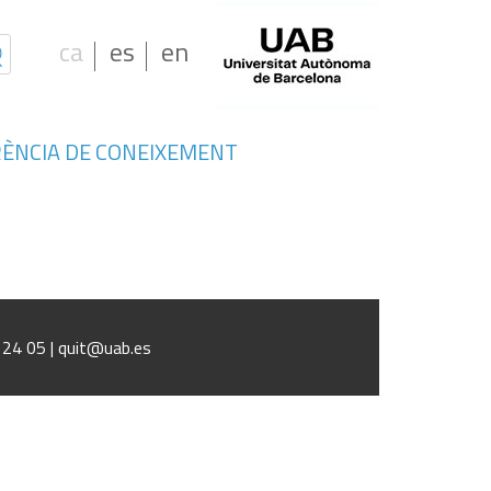
ca
es
en
ÈNCIA DE CONEIXEMENT
oliberalism?
1 24 05 | quit@uab.es