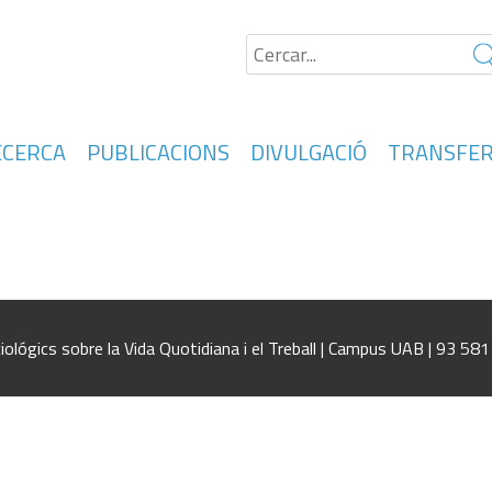
ECERCA
PUBLICACIONS
DIVULGACIÓ
TRANSFER
t System in Spain: Towards a Mediterranean Ne
iológics sobre la Vida Quotidiana i el Treball | Campus UAB | 93 58