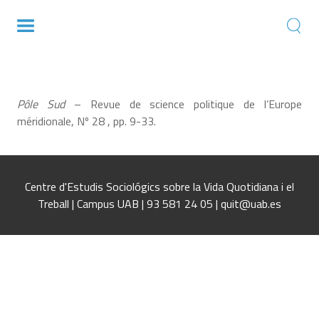
The reform of social protection systems in
mixed market economies
Pôle Sud
– Revue de science politique de l’Europe
méridionale, Nº 28 , pp. 9-33.
Centre d'Estudis Sociológics sobre la Vida Quotidiana i el
Treball | Campus UAB | 93 581 24 05 | quit@uab.es