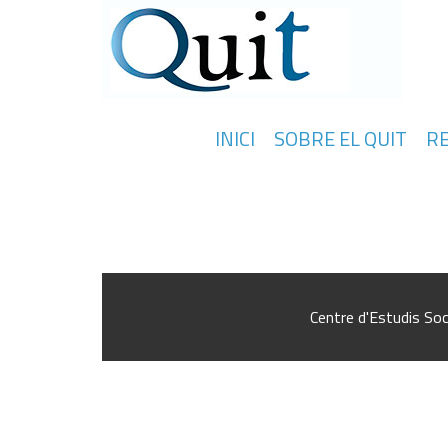
INICI
SOBRE EL QUIT
R
Teories del conflicte i negociació labo
Centre d'Estudis Soc