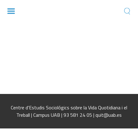
Situaciones de mayor precariedad:
desempleo de larga duración, inactividad y
empleo informalSituaciones de mayor
precariedad: desempleo de larga duración,
inactividad y empleo informalSituaciones
de mayor precariedad: desempleo de larga
duración, inactividad y empleo informal
Centre d'Estudis Sociológics sobre la Vida Quotidiana i el
Treball | Campus UAB | 93 581 24 05 | quit@uab.es