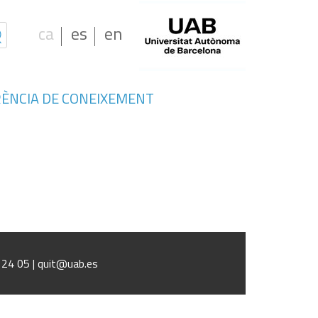
ca
es
en
ÈNCIA DE CONEIXEMENT
ajo y la saludSin trabajo, sin
n trabajo, sin derechos, sin miedo.
1 24 05 | quit@uab.es