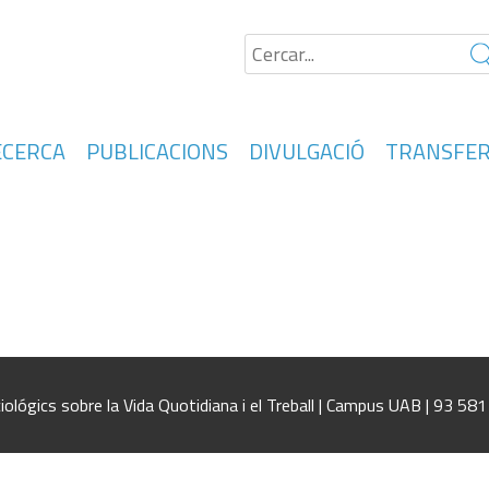
ECERCA
PUBLICACIONS
DIVULGACIÓ
TRANSFER
Las reformas laborales y sus efectos sobre el trab
rales y sus efectos sobre el trabajo y la saludSi
obre el trabajo y la salud
iológics sobre la Vida Quotidiana i el Treball | Campus UAB | 93 58