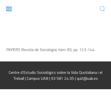
La conciliación entre las exigencias del
ámbito productivo y las condiciones
sociofamiliares: estudio de caso de una
empresa
PAPERS Revista de Sociologia
, núm. 83, pp. 123-144.
Centre d'Estudis Sociológics sobre la Vida Quotidiana i el
Treball | Campus UAB | 93 581 24 05 | quit@uab.es