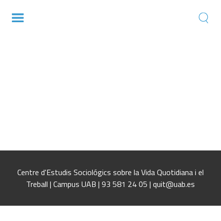
La cohesión-integración versus la
fragmentación social desde un perspectiva
relacionalLa cohesión-integración versus la
fragmentación social desde un perspectiva
relacionalLa cohesión-integración versus la
fragmentación social desde un perspectiva
relacional
Centre d'Estudis Sociológics sobre la Vida Quotidiana i el
Treball | Campus UAB | 93 581 24 05 | quit@uab.es