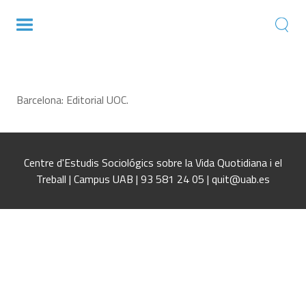
Ejemplos y casos en torno al sistema de
información en las organizaciones
Barcelona: Editorial UOC.
Centre d'Estudis Sociológics sobre la Vida Quotidiana i el
Treball | Campus UAB | 93 581 24 05 | quit@uab.es