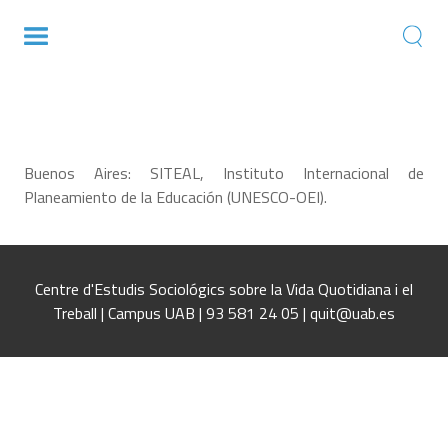
Desigualdad y diversidad en América
Latina: hacia un análisis tipológico
comparado.
Buenos Aires: SITEAL, Instituto Internacional de
Planeamiento de la Educación (UNESCO-OEI).
Centre d'Estudis Sociológics sobre la Vida Quotidiana i el
Treball | Campus UAB | 93 581 24 05 | quit@uab.es