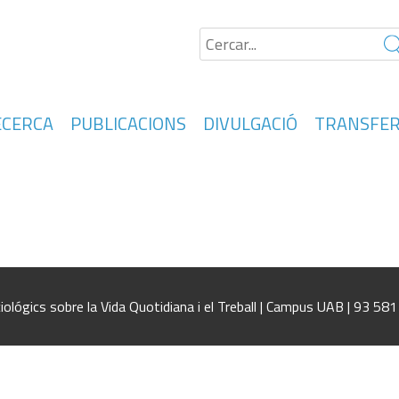
ECERCA
PUBLICACIONS
DIVULGACIÓ
TRANSFER
. Un análisis de las trayectorias laboralesCrisis
Crisis, empleo e inmigración en España. Un análisi
iológics sobre la Vida Quotidiana i el Treball | Campus UAB | 93 58