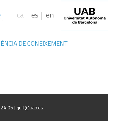
ca
es
en
ÈNCIA DE CONEIXEMENT
, empleo e inmigración en España. Un
s de las trayectorias laborales
1 24 05 | quit@uab.es