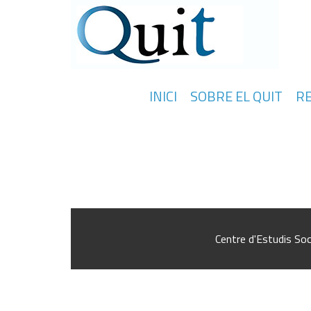
INICI
SOBRE EL QUIT
R
Crisis, empleo e inmigración en España
análisis de las trayectorias laborales
Centre d'Estudis Soc