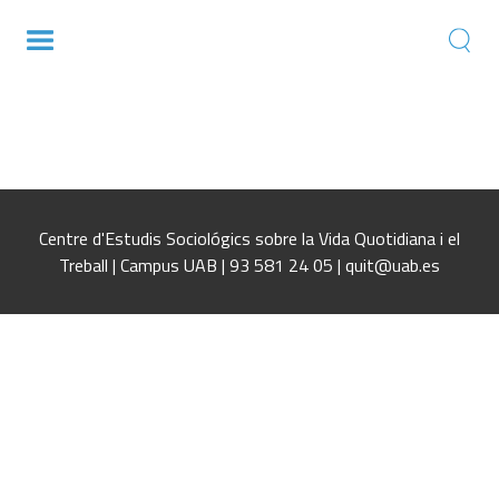
Capital Social, cohesión social y uso de la
lengua
Centre d'Estudis Sociológics sobre la Vida Quotidiana i el
Treball | Campus UAB | 93 581 24 05 | quit@uab.es