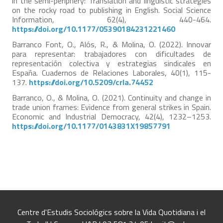
in the semi-periphery: Translation and linguistic strategies
on the rocky road to publishing in English. Social Science
Information, 62(4), 440-464.
https://doi.org/10.1177/05390184231221460
Barranco Font, O., Alós, R., & Molina, O. (2022). Innovar
para representar: trabajadores con dificultades de
representación colectiva y estrategias sindicales en
España. Cuadernos de Relaciones Laborales, 40(1), 115-
137.
https://doi.org/10.5209/crla.74452
Barranco, O., & Molina, O. (2021). Continuity and change in
trade union frames: Evidence from general strikes in Spain.
Economic and Industrial Democracy, 42(4), 1232–1253.
https://doi.org/10.1177/0143831X19857791
Centre d'Estudis Sociológics sobre la Vida Quotidiana i el