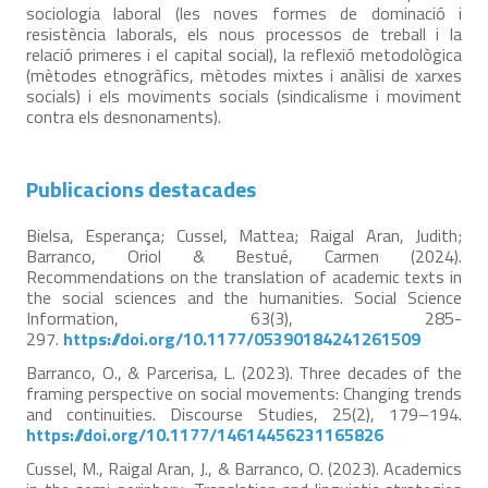
sociologia laboral (les noves formes de dominació i
resistència laborals, els nous processos de treball i la
relació primeres i el capital social), la reflexió metodològica
(mètodes etnogràfics, mètodes mixtes i anàlisi de xarxes
socials) i els moviments socials (sindicalisme i moviment
contra els desnonaments).
Publicacions destacades
Bielsa, Esperança; Cussel, Mattea; Raigal Aran, Judith;
Barranco, Oriol & Bestué, Carmen (2024).
Recommendations on the translation of academic texts in
the social sciences and the humanities. Social Science
Information, 63(3), 285-
297.
https://doi.org/10.1177/05390184241261509
Barranco, O., & Parcerisa, L. (2023). Three decades of the
framing perspective on social movements: Changing trends
and continuities. Discourse Studies, 25(2), 179–194.
https://doi.org/10.1177/14614456231165826
Cussel, M., Raigal Aran, J., & Barranco, O. (2023). Academics