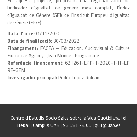
En aquest projecte, proposem una regionalització de
l’indicador d’igualtat de gènere més complet, l’Índex
d’Igualtat de Gènere (GEI) de l’Institut Europeu d’Igualtat
de Gènere (EIGE).
Data d’inici
: 01/11/2020
Data de finalització
: 30/03/2022
Finançament:
EACEA – Education, Audiovisual & Culture
Executive Agency -Jean Monnet Programme
Referència finançament
: 621261-EPP-1-2020-1-IT-EP
RE-GEM
Investigador principal:
Pedro López Roldán
Centre d'Estudis Sociológics sobre la Vida Quotidiana i el
Treball | Campus UAB | 93 581 24 05 | quit@uab.es