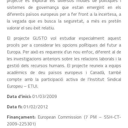
projecte és explorar els diversos modes de polítiques i
sistemes de governança que estan emergint en els
diferents països europeus per a fer front a la incertesa, a
la vegada que es busca la seguretat, a més es pretén
valorar el seu èxit relatiu.
El projecte GUSTO vol estudiar especialment aquest
procés per a considerar les opcions polítiques del futur a
Europa. Per això es requereix d’un nou enfoc, diferent al de
les investigacions anteriors sobre les relacions laborals i la
gestió dels recursos humans. El projecte reuneix a equips
acadèmics de deu països europeus i Canadà, també
compte amb la participació activa de l’Institut Sindical
Europeu – ETUI.
Data d’inici:
01/03/2009
Data fi:
01/02/2012
Finançament:
European Commission (7 PM – SSH-CT-
2009-225301)