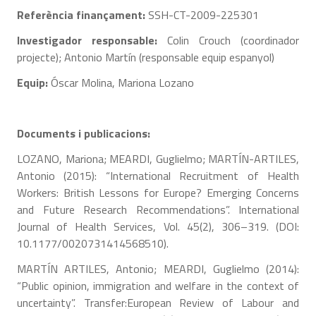
Referència finançament:
SSH-CT-2009-225301
Investigador responsable:
Colin Crouch (coordinador
projecte); Antonio Martín (responsable equip espanyol)
Equip:
Óscar Molina, Mariona Lozano
Documents i publicacions:
LOZANO, Mariona; MEARDI, Guglielmo; MARTÍN-ARTILES,
Antonio (2015): “International Recruitment of Health
Workers: British Lessons for Europe? Emerging Concerns
and Future Research Recommendations”. International
Journal of Health Services, Vol. 45(2), 306–319. (DOI:
10.1177/0020731414568510).
MARTÍN ARTILES, Antonio; MEARDI, Guglielmo (2014):
“Public opinion, immigration and welfare in the context of
uncertainty”. Transfer:European Review of Labour and