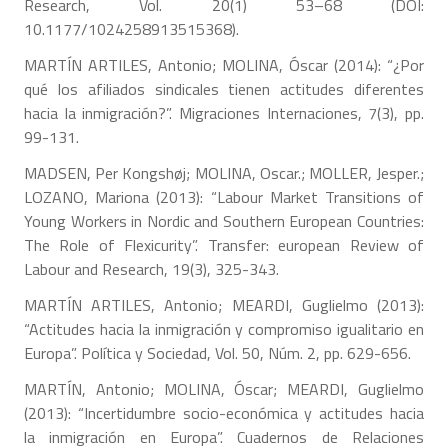
Research, Vol. 20(1) 53–68 (DOI:
10.1177/1024258913515368).
MARTÍN ARTILES, Antonio; MOLINA, Óscar (2014): “¿Por
qué los afiliados sindicales tienen actitudes diferentes
hacia la inmigración?”. Migraciones Internaciones, 7(3), pp.
99-131.
MADSEN, Per Kongshøj; MOLINA, Oscar.; MOLLER, Jesper.;
LOZANO, Mariona (2013): “Labour Market Transitions of
Young Workers in Nordic and Southern European Countries:
The Role of Flexicurity”. Transfer: european Review of
Labour and Research, 19(3), 325-343.
MARTÍN ARTILES, Antonio; MEARDI, Guglielmo (2013):
“Actitudes hacia la inmigración y compromiso igualitario en
Europa”. Política y Sociedad, Vol. 50, Núm. 2, pp. 629-656.
MARTÍN, Antonio; MOLINA, Óscar; MEARDI, Guglielmo
(2013): “Incertidumbre socio-económica y actitudes hacia
la inmigración en Europa”. Cuadernos de Relaciones