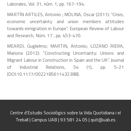
Laborales, Vol. 31, núm. 1, pp. 167-194.
MARTÍN ARTILES, Antonio ; MOLINA, Oscar (2011): “Crisis,
economic uncertainty and union members attitudes
towards inmigration in Europe”. European Review of Labour
and Research, Núm. 17 , pp. 453-470.
MEARDI, Guglielmo; MARTIN, Antonio; LOZANO RIERA,
Mariona (2012): “Constructing Uncertainty: Unions and
Migrant Labour in Construction in Spain and the UK”. Journal
of Industrial Relations, 54 (1), pp. 5-21
(DOI:10.1177/0022185611432388).
Centre d'Estudis Sociológics sobre la Vida Quotidiana i el
Treball | Campus UAB | 93 581 24 05 | quit@uab.es