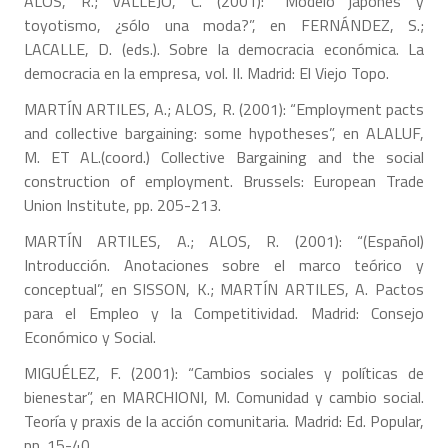
ALOS, R.; VALLEJO, C. (2001): “Modelo japonés y
toyotismo, ¿sólo una moda?”, en FERNÁNDEZ, S.;
LACALLE, D. (eds.). Sobre la democracia económica. La
democracia en la empresa, vol. II. Madrid: El Viejo Topo.
MARTÍN ARTILES, A.; ALOS, R. (2001): “Employment pacts
and collective bargaining: some hypotheses”, en ALALUF,
M. ET AL.(coord.) Collective Bargaining and the social
construction of employment. Brussels: European Trade
Union Institute, pp. 205-213.
MARTÍN ARTILES, A.; ALOS, R. (2001): “(Español)
Introducción. Anotaciones sobre el marco teórico y
conceptual”, en SISSON, K.; MARTÍN ARTILES, A. Pactos
para el Empleo y la Competitividad. Madrid: Consejo
Económico y Social.
MIGUÉLEZ, F. (2001): “Cambios sociales y políticas de
bienestar”, en MARCHIONI, M. Comunidad y cambio social.
Teoría y praxis de la acción comunitaria. Madrid: Ed. Popular,
pp. 15-40.