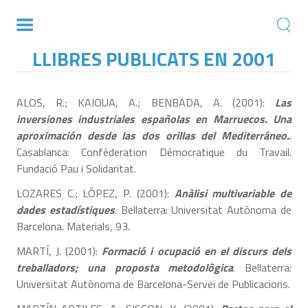
LLIBRES PUBLICATS EN 2001
ALOS, R.; KAIOUA, A.; BENBADA, A. (2001):
Las
inversiones industriales españolas en Marruecos. Una
aproximación desde las dos orillas del Mediterráneo.
.
Casablanca: Conféderation Démocratique du Travail.
Fundació Pau i Solidaritat.
LOZARES C.; LÓPEZ, P. (2001):
Anàlisi multivariable de
dades estadístiques
. Bellaterra: Universitat Autònoma de
Barcelona. Materials, 93.
MARTÍ, J. (2001):
Formació i ocupació en el discurs dels
treballadors; una proposta metodològica
. Bellaterra:
Universitat Autònoma de Barcelona-Servei de Publicacions.