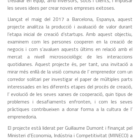
treballar en equip, amb inversors, socis i clients, i impulsar
les seves idees per crear noves empreses exitoses.
Llançat el maig del 2017 a Barcelona, Espanya, aquest
projecte analitza la producció i avaluació de valor durant
l’etapa inicial de creació d’startups. Amb aquest objectiu,
examinem com les persones cooperen en la creació de
negocis i com s’avaluen aquests últims en relació amb el
mercat a nivell microsociològic de les interaccions
quotidianes. Aquest projecte és, per tant, una invitació a
mirar més enllà de la visió comuna de l’ emprenedor com un
corredor solitari per investigar el paper de múltiples parts
interessades en les diferents etapes del procés de creació,
l’ evolució de les seves xarxes de cooperació, quin tipus de
problemes i desafiaments enfronten, i com les seves
pràctiques contribueixen a donar forma a la cultura de l’
emprenedoria.
El projecte està liderat per Guillaume Dumont i finançat pel
Ministeri d’Economia, Indústria i Competitivitat (MINECO) a