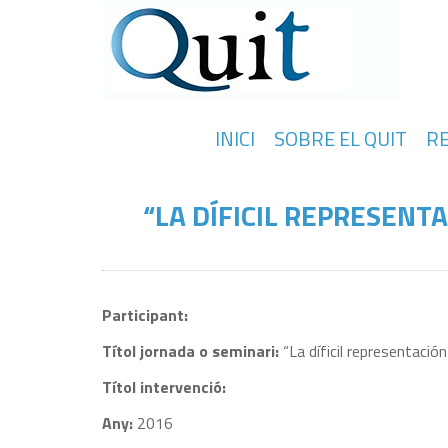
INICI
SOBRE EL QUIT
R
“LA DÍFICIL REPRESENT
Participant:
Títol jornada o seminari:
“La díficil representació
Títol intervenció:
Any:
2016