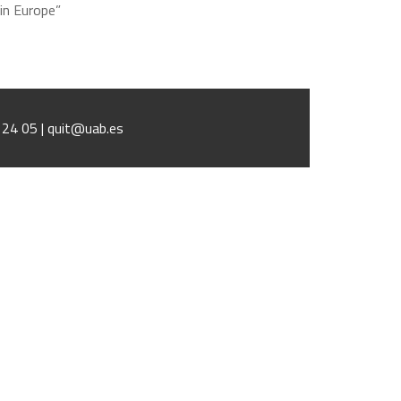
in Europe”
1 24 05 | quit@uab.es