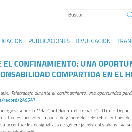
TIGACIÓN
PUBLICACIONES
DIVULGACIÓN
TRAN
 EL CONFINAMIENTO: UNA OPORTUN
ONSABILIDAD COMPARTIDA EN EL 
Paula.
Teletrabajo durante el confinamiento: una oportunidad perd
at/record/249547
iològics sobre la Vida Quotidiana i el Treball (QUIT) del Depart
n fet un estudi sobre impacte de gènere del teletreball i rutines d
9 va accentuar les desigualtats de gènere ja existents abans i va 
eva revalorització.