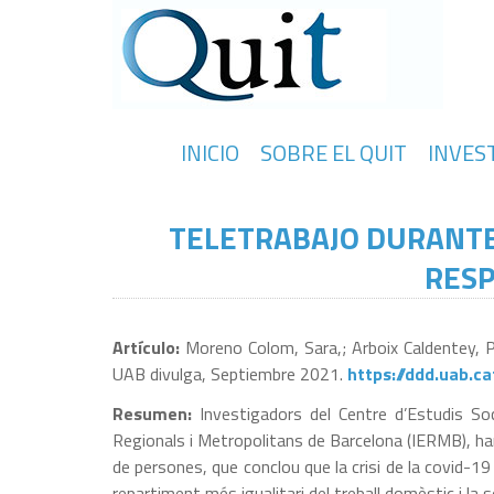
INICIO
SOBRE EL QUIT
INVES
TELETRABAJO DURANTE
RESP
Artículo:
Moreno Colom, Sara,; Arboix Caldentey, 
UAB divulga, Septiembre 2021.
https://ddd.uab.c
Resumen:
Investigadors del Centre d’Estudis Soc
Regionals i Metropolitans de Barcelona (IERMB), ha
de persones, que conclou que la crisi de la covid-1
repartiment més igualitari del treball domèstic i la s