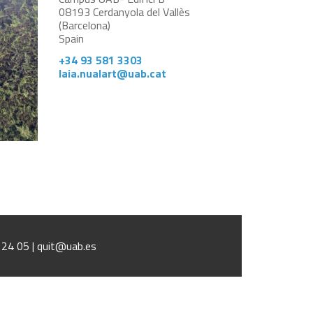
08193 Cerdanyola del Vallès
(Barcelona)
Spain
+34 93 581 3303
laia.nualart@uab.cat
1 24 05 | quit@uab.es