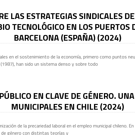
E LAS ESTRATEGIAS SINDICALES DE
IO TECNOLÓGICO EN LOS PUERTOS D
BARCELONA (ESPAÑA) (2024)
ales en el sostenimiento de la economía, primero como puntos neur
 (1987), han sido un sistema denso y sobre todo
PÚBLICO EN CLAVE DE GÉNERO. UNA 
MUNICIPALES EN CHILE (2024)
inización de la precariedad laboral en el empleo municipal chileno. E
de género con distintas teorías y