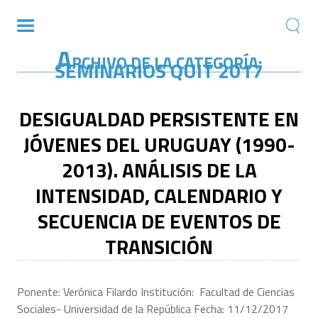
A
RCHIVO DE LA CATEGORÍA:
SEMINARIOS QUIT 2017
DESIGUALDAD PERSISTENTE EN
JÓVENES DEL URUGUAY (1990-
2013). ANÁLISIS DE LA
INTENSIDAD, CALENDARIO Y
SECUENCIA DE EVENTOS DE
TRANSICIÓN
Ponente: Verónica Filardo Institución: Facultad de Ciencias
Sociales- Universidad de la República Fecha: 11/12/2017