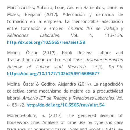
Martín Artiles, Antonio; Lope, Andreu; Barrientos, Daniel &
Moles, Benjamí (2017). Adecuación y demanda de
formación en la empresa. La inencontrable adecuación
entre formación y empleo.
Anuario IET de Trabajo y
Relaciones Laborales
, Vol. 4, 113-134.
http://dx.doi.org/10.5565/rev/aiet.58
Molina, Óscar (2017). Book Review: Labour and
Transnational Action in Times of Crisis.
Transfer: European
Review of Labour and Research
, 23(1), 95–96.
https://doi.org/10.1177/1024258916686677
Molina, Óscar & Godino, Alejandro (2017). La negociación
colectiva como mecanismo de mejora de la productividad
laboral.
Anuario IET de Trabajo y Relaciones Laborales,
Vol.
4, 65-72.
http://dx.doi.org/10.5565/rev/aiet.54
Moreno-Colom, S. (2017). The gendered division of
housework time: Analysis of time use by type and daily
frequency of household tasks.
Time and Society
, 26(1), 3–