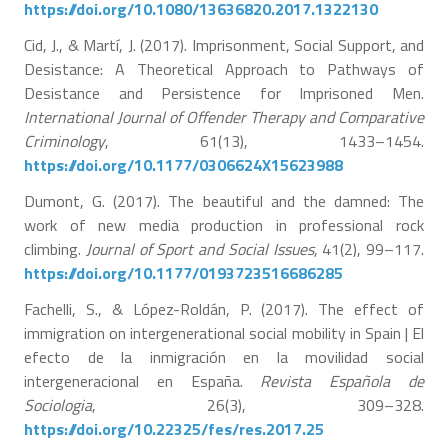
https://doi.org/10.1080/13636820.2017.1322130
Cid, J., & Martí, J. (2017). Imprisonment, Social Support, and
Desistance: A Theoretical Approach to Pathways of
Desistance and Persistence for Imprisoned Men.
International Journal of Offender Therapy and Comparative
Criminology
, 61(13), 1433–1454.
https://doi.org/10.1177/0306624X15623988
Dumont, G. (2017). The beautiful and the damned: The
work of new media production in professional rock
climbing.
Journal of Sport and Social Issues
, 41(2), 99–117.
https://doi.org/10.1177/0193723516686285
Fachelli, S., & López-Roldán, P. (2017). The effect of
immigration on intergenerational social mobility in Spain | El
efecto de la inmigración en la movilidad social
intergeneracional en España.
Revista Española de
Sociologia
, 26(3), 309–328.
https://doi.org/10.22325/fes/res.2017.25