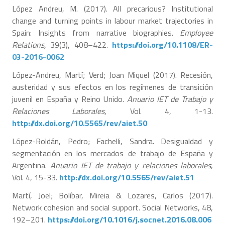
López Andreu, M. (2017). All precarious? Institutional
change and turning points in labour market trajectories in
Spain: Insights from narrative biographies.
Employee
Relations,
39(3), 408–422.
https://doi.org/10.1108/ER-
03-2016-0062
López-Andreu, Martí; Verd; Joan Miquel (2017). Recesión,
austeridad y sus efectos en los regímenes de transición
juvenil en España y Reino Unido.
Anuario IET de Trabajo y
Relaciones Laborales
, Vol. 4, 1-13.
http://dx.doi.org/10.5565/rev/aiet.50
López-Roldán, Pedro; Fachelli, Sandra. Desigualdad y
segmentación en los mercados de trabajo de España y
Argentina.
Anuario IET de trabajo y relaciones laborales
,
Vol. 4, 15-33.
http://dx.doi.org/10.5565/rev/aiet.51
Martí, Joel; Bolíbar, Mireia & Lozares, Carlos (2017).
Network cohesion and social support. Social Networks, 48,
192–201.
https://doi.org/10.1016/j.socnet.2016.08.006