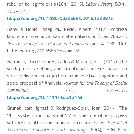
rebellion to regime crisis (2011-2016).
Labor History
, 58(1),
106–131.
https://doi.org/10.1080/0023656X.2016.1239875
Banyuls Llopis, Josep M.; Recio, Albert (2017). Pobreza
laboral en España: causas y alternativas políticas.
Anuario
IET de trabajo y relaciones laborales
, Vol. 4, 135-149.
https://doi.org /10.5565/rev/aiet.59
Barranco, Oriol; Lozares, Carlos & Moreno, Sara (2017). The
work process setting and situational contexts based on
socially distributed cognition: an interactive, cognitive and
social proposal of Analysis.
Journal for the Theory of Social
Behaviour
, 47(4), 481–501.
https://doi.org/10.1111/jtsb.12143
Brunet Icart, Ignasi & Rodríguez-Soler, Joan (2017). The
VET system and industrial SMEs: the role of employees
with VET qualifications in innovation processes.
Journal of
Vocational Education and Training
, 69(4), 596–616.