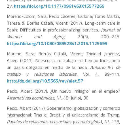
27.
https://doi.org/10.1177/0961463X15577269
Moreno-Colom, Sara; Recio Càceres, Carlona; Torns Martín,
Teresa & Borràs Català, Vicent (2017). Long-term care in
Spain: Difficulties in professionalizing services.
Journal of
Women and Aging,
29(3), 200–215.
https://doi.org/10.1080/08952841.2015.1125699
Moreno, Sara; Borràs Català, Vicent; Trinidad Jiménez,
Albert (2017). Ni escuela, ni trabajo : el tiempo libre como
un oasis obligado en medio de la nada.
Anuario IET de
trabajo y relaciones laborales
, Vol. 4, 99-111.
http://dx.doi.org/10.5565/rev/aiet.57
Recio, Albert (2017). ¿Un nuevo ‘milagro’ en el empleo?
Alternativas económicas
, Nº. 48 (Junio), 30
Recio, Albert (2017). Soberanismo, globalización y comercio
internacional: Tras el Brexit y el unilateralismo de Trump.
Papeles de relaciones ecosociales y cambio globa
l, Nº. 138,