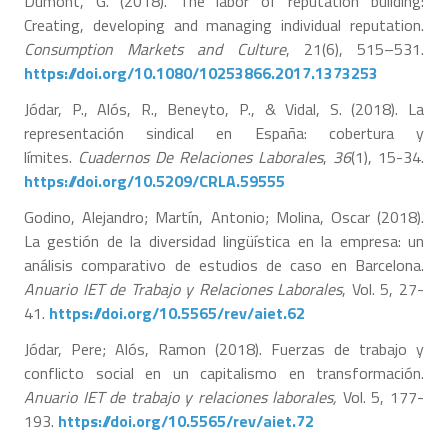
Dumont, G. (2018). The labor of reputation building:
Creating, developing and managing individual reputation.
Consumption Markets and Culture
, 21(6), 515–531.
https://doi.org/10.1080/10253866.2017.1373253
Jódar, P., Alós, R., Beneyto, P., & Vidal, S. (2018). La
representación sindical en España: cobertura y
límites.
Cuadernos De Relaciones Laborales
,
36
(1), 15-34.
https://doi.org/10.5209/CRLA.59555
Godino, Alejandro; Martín, Antonio; Molina, Oscar (2018).
La gestión de la diversidad lingüística en la empresa: un
análisis comparativo de estudios de caso en Barcelona.
Anuario IET de Trabajo y Relaciones Laborales
, Vol. 5, 27-
41.
https://doi.org/10.5565/rev/aiet.62
Jódar, Pere; Alós, Ramon (2018). Fuerzas de trabajo y
conflicto social en un capitalismo en transformación.
Anuario IET de trabajo y relaciones laborales,
Vol. 5, 177-
193.
https://doi.org/10.5565/rev/aiet.72