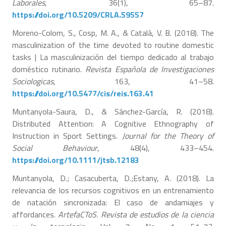
Laborales
, 36(1), 65–87.
https://doi.org/10.5209/CRLA.59557
Moreno-Colom, S., Cosp, M. A., & Català, V. B. (2018). The
masculinization of the time devoted to routine domestic
tasks | La masculinización del tiempo dedicado al trabajo
doméstico rutinario.
Revista Española de Investigaciones
Sociologicas
, 163, 41–58.
https://doi.org/10.5477/cis/reis.163.41
Muntanyola-Saura, D., & Sánchez-García, R. (2018).
Distributed Attention: A Cognitive Ethnography of
Instruction in Sport Settings.
Journal for the Theory of
Social Behaviour
, 48(4), 433–454.
https://doi.org/10.1111/jtsb.12183
Muntanyola, D.; Casacuberta, D.;Estany, A. (2018). La
relevancia de los recursos cognitivos en un entrenamiento
de natación sincronizada: El caso de andamiajes y
affordances.
ArtefaCToS. Revista de estudios de la ciencia