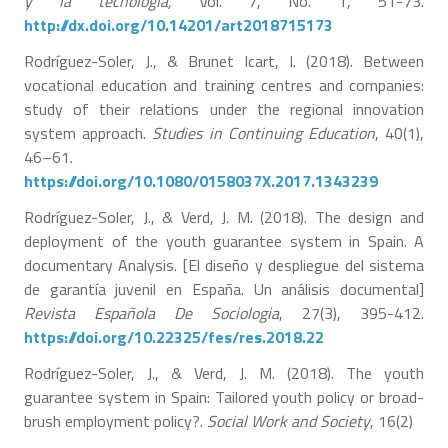
y la tecnologia,
Vol. 7, No. 1, 51-73.
http://dx.doi.org/10.14201/art2018715173
Rodríguez-Soler, J., & Brunet Icart, I. (2018). Between
vocational education and training centres and companies:
study of their relations under the regional innovation
system approach.
Studies in Continuing Education
, 40(1),
46–61.
https://doi.org/10.1080/0158037X.2017.1343239
Rodríguez-Soler, J., & Verd, J. M. (2018). The design and
deployment of the youth guarantee system in Spain. A
documentary Analysis. [El diseño y despliegue del sistema
de garantía juvenil en España. Un análisis documental]
Revista Española De Sociologia
, 27(3), 395-412.
https://doi.org/10.22325/fes/res.2018.22
Rodríguez-Soler, J., & Verd, J. M. (2018). The youth
guarantee system in Spain: Tailored youth policy or broad-
brush employment policy?.
Social Work and Society
, 16(2)