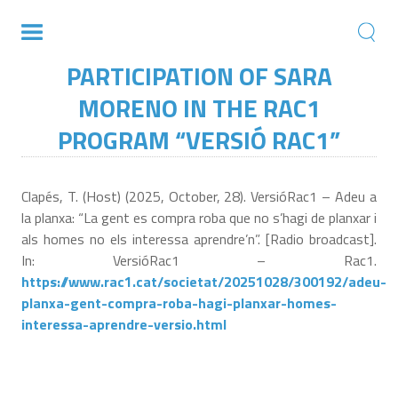
PARTICIPATION OF SARA
MORENO IN THE RAC1
PROGRAM “VERSIÓ RAC1”
Clapés, T. (Host) (2025, October, 28). VersióRac1 – Adeu a
la planxa: “La gent es compra roba que no s’hagi de planxar i
als homes no els interessa aprendre’n”. [Radio broadcast].
In: VersióRac1 – Rac1.
https://www.rac1.cat/societat/20251028/300192/adeu-
planxa-gent-compra-roba-hagi-planxar-homes-
interessa-aprendre-versio.html