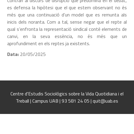
Contrari al discurs de disrupció que predomina en el debat,
es defensa la hipòtesi que el que estem observant no és
més que una continuació d’un model que es remunta als
inicis dels noranta. Com a tal, sense negar que el repte al
qual s’enfronta la representació sindical conté elements de
canvi, en la seva essència, no és més que un
aprofundiment en els reptes ja existents.
Data:
20/05/2025
Centre d'Estudis Sociológics sobre la Vida Quotidiana i el
Treball | Campus UAB | 93 581 24 05 | quit@uab.es