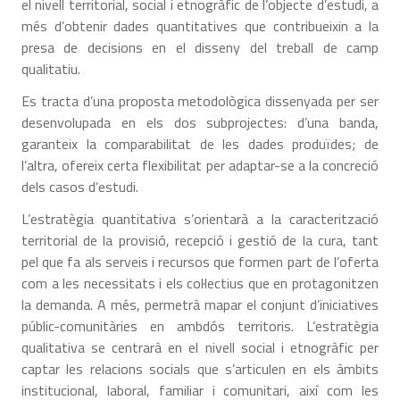
el nivell territorial, social i etnogràfic de l’objecte d’estudi, a
més d’obtenir dades quantitatives que contribueixin a la
presa de decisions en el disseny del treball de camp
qualitatiu.
Es tracta d’una proposta metodològica dissenyada per ser
desenvolupada en els dos subprojectes: d’una banda,
garanteix la comparabilitat de les dades produïdes; de
l’altra, ofereix certa flexibilitat per adaptar-se a la concreció
dels casos d’estudi.
L’estratègia quantitativa s’orientarà a la caracterització
territorial de la provisió, recepció i gestió de la cura, tant
pel que fa als serveis i recursos que formen part de l’oferta
com a les necessitats i els col·lectius que en protagonitzen
la demanda. A més, permetrà mapar el conjunt d’iniciatives
públic-comunitàries en ambdós territoris. L’estratègia
qualitativa se centrarà en el nivell social i etnogràfic per
captar les relacions socials que s’articulen en els àmbits
institucional, laboral, familiar i comunitari, així com les