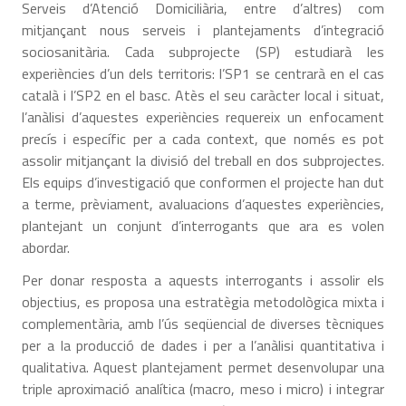
Serveis d’Atenció Domiciliària, entre d’altres) com
mitjançant nous serveis i plantejaments d’integració
sociosanitària. Cada subprojecte (SP) estudiarà les
experiències d’un dels territoris: l’SP1 se centrarà en el cas
català i l’SP2 en el basc. Atès el seu caràcter local i situat,
l’anàlisi d’aquestes experiències requereix un enfocament
precís i específic per a cada context, que només es pot
assolir mitjançant la divisió del treball en dos subprojectes.
Els equips d’investigació que conformen el projecte han dut
a terme, prèviament, avaluacions d’aquestes experiències,
plantejant un conjunt d’interrogants que ara es volen
abordar.
Per donar resposta a aquests interrogants i assolir els
objectius, es proposa una estratègia metodològica mixta i
complementària, amb l’ús seqüencial de diverses tècniques
per a la producció de dades i per a l’anàlisi quantitativa i
qualitativa. Aquest plantejament permet desenvolupar una
triple aproximació analítica (macro, meso i micro) i integrar