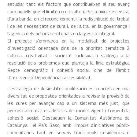
estudiar tant els factors que contribueixen al seu avenç
com aquells que el limiten o dificulten. Per a això, se centra,
d’una banda, en el reconeixement i la redistribució del treball
i de les necessitats de cura i, de l’altra, en la governança i
l’agència dels actors territorials en la gestió integral.
El projecte s’emmarca en la modalitat de projectes
d’investigació orientada dins de la prioritat temàtica 2
Cultura, creativitat i societat inclusiva, i s’adreça a la
resolució dels problemes que planteja la línia estratègica
Repte demogràfic i cohesió social, dins de l’àmbit
d’intervenció Dependència i accessibilitat.
L’estratègia de desinstitucionalització es concreta en una
diversitat de propostes orientades a revisar la provisió de
les cures per avançar cap a un sistema més just, que
permeti afrontar els dèficits del model vigent i fomenti la
cohesió social. Destaquen la Comunitat Autònoma de
Catalunya i el País Basc, amb l’impuls d’iniciatives públic-
comunitàries tant en serveis tradicionals (residències o