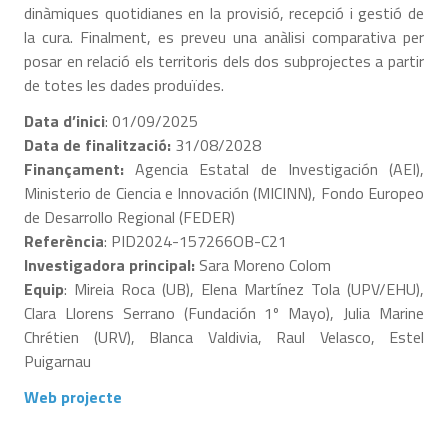
dinàmiques quotidianes en la provisió, recepció i gestió de
la cura. Finalment, es preveu una anàlisi comparativa per
posar en relació els territoris dels dos subprojectes a partir
de totes les dades produïdes.
Data d’inici
: 01/09/2025
Data de finalització:
31/08/2028
Finançament:
Agencia Estatal de Investigación (AEI),
Ministerio de Ciencia e Innovación (MICINN), Fondo Europeo
de Desarrollo Regional (FEDER)
Referència
: PID2024-157266OB-C21
Investigadora principal:
Sara Moreno Colom
Equip
: Mireia Roca (UB), Elena Martínez Tola (UPV/EHU),
Clara Llorens Serrano (Fundación 1º Mayo), Julia Marine
Chrétien (URV), Blanca Valdivia, Raul Velasco, Estel
Puigarnau
Web projecte