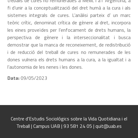
treballs de cures no remunerades a Mèxic i a l’ Argentina, a
fi d’unir a la conceptualització del dret humà a la cura i als
sistemes integrals de cures. L’anàlisi parteix d’ un marc
teòric crític, denominat crítica de gènere al dret, incorpora
les eines proveïdes per l’enfocament de drets humans, la
perspectiva de gènere i la interseccionalitat i busca
demostrar que la manca de reconeixement, de redistribució
i de reducció del treball de cures no remunerades de les
dones vulnera els drets humans a la cura, a la igualtat i a
l’autonomia de les nenes i les dones.
Data:
09/05/2023
Centre d'Estudis Sociológics sobre la Vida Quotidiana i el
Treball | Campus UAB | 93 581 24 05 | quit@uab.es