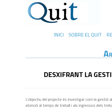
INICI
SOBRE EL QUIT
R
A
R
DESXIFRANT LA GEST
L’objectiu del projecte és investigar com la gestió a
atenció al temps de treball i als ingressos dels treb