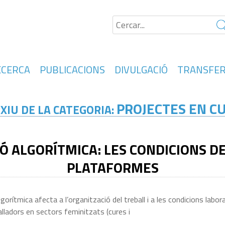
ECERCA
PUBLICACIONS
DIVULGACIÓ
TRANSFER
PROJECTES EN C
XIU DE LA CATEGORIA:
IÓ ALGORÍTMICA: LES CONDICIONS D
PLATAFORMES
lgorítmica afecta a l’organització del treball i a les condicions labo
alladors en sectors feminitzats (cures i