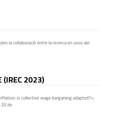
re la col·laboració entre la recerca en usos del
(IREC 2023)
flation: is collective wage bargaining adapted?».
, 20 de